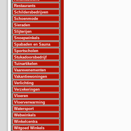
Restaurants
Schildersbedrijven
Schoenmode
Sieraden
Slijterijen
Snoepwinkels
Spabaden en Sauna
Sportscholen
Stukadoorsbedrijf
Tuinartikelen
Vaarevenementen
Vakantiewoningen
Verlichting
Verzekeringen
Vloeren
Vloerverwarming
Watersport
Webwinkels
Winkelcentra
Witgoed Winkels