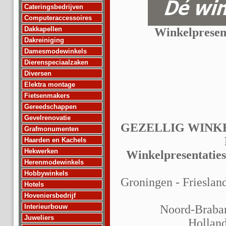
Cateringsbedrijven
Computeraccessoires
Dakkapellen
Winkelpresent
Dakreiniging
Damesmodewinkels
Dierenspeciaalzaken
Diversen
Elektra montage
Fietsenmakers
Gereedschappen
Gevelrenovatie
GEZELLIG WINK
Grafmonumenten
Haarden en Kachels
Hekwerken
Winkelpresentaties
Herenmodewinkels
Hobbywinkels
Groningen - Frieslan
Hotels
Hoveniersbedrijf
Interieurbouw
Noord-Braban
Juweliers
Hollan