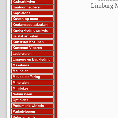
Kadoartikelen
Limburg Ma
Kantoormeubelen
KapSalons
Kasten op maat
Keukenspeciaalzaken
Kinderkledingwinkels
Kristal artikelen
Kunststof Kozijnen
Kunststof Vloeren
Lederwaren
Lingerie en Badkleding
Makelaars
Meubelen
Meubelstoffering
Mineralen
Minibikes
Natuursteen
Opticiens
Parfumerie winkels
Parketvloeren
Relaxfauteuils